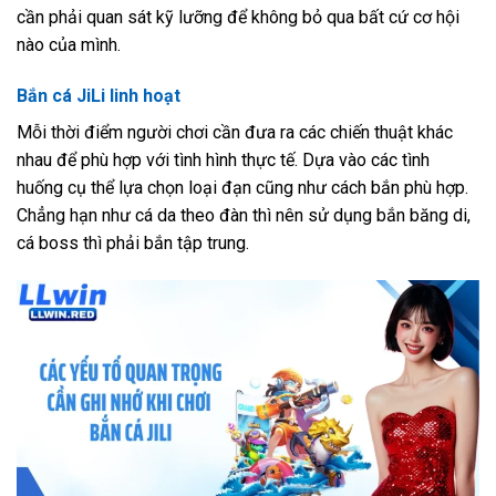
cần phải quan sát kỹ lưỡng để không bỏ qua bất cứ cơ hội
nào của mình.
Bắn cá JiLi linh hoạt
Mỗi thời điểm người chơi cần đưa ra các chiến thuật khác
nhau để phù hợp với tình hình thực tế. Dựa vào các tình
huống cụ thể lựa chọn loại đạn cũng như cách bắn phù hợp.
Chẳng hạn như cá da theo đàn thì nên sử dụng bắn băng di,
cá boss thì phải bắn tập trung.