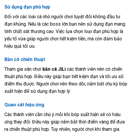
Sử dụng đạn phù hợp
Đối với các loài cá nhỏ người chơi tuyệt đối không đầu tư
đạn khủng. Nếu là các boss lớn bạn nên sử dụng đạn mang
tính chất sát thương cao. Việc lựa chọn loại đạn phù hợp là
yếu tố vừa giúp người chơi tiết kiệm tiền, mà còn đảm bảo
hiệu quả tối ưu.
Bắn có chiến thuật
Tham gia sân chơi
bắn cá JiLi
các thành viên nên có chiến
thuật phù hợp. Điều này giúp bạn tiết kiệm đạn và tối ưu số
điểm thu được. Người chơi nên theo dõi, nắm bắt chu kỳ bóp
xuất hiện để sử dụng đạn hợp lý.
Quan sát hiệu ứng
Các thành viên cần chú ý mỗi khi bóp xuất hiện sẽ có hiệu
ứng thay đổi. Điều này giúp nắm bắt thời điểm vàng để đưa
ra chiến thuật phù hợp. Tuy nhiên, người chơi khi tham gia