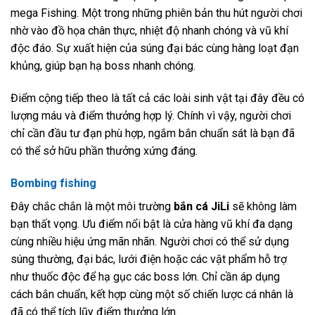
mega Fishing. Một trong những phiên bản thu hút người chơi
nhờ vào đồ họa chân thực, nhiệt độ nhanh chóng và vũ khí
độc đáo. Sự xuất hiện của súng đại bác cùng hàng loạt đạn
khủng, giúp bạn hạ boss nhanh chóng.
Điểm cộng tiếp theo là tất cả các loài sinh vật tại đây đều có
lượng máu và điểm thưởng hợp lý. Chính vì vậy, người chơi
chỉ cần đầu tư đạn phù hợp, ngắm bắn chuẩn sát là bạn đã
có thể sở hữu phần thưởng xứng đáng.
Bombing fishing
Đây chắc chắn là một môi trường
bắn cá JiLi
sẽ không làm
bạn thất vọng. Ưu điểm nổi bật là cửa hàng vũ khí đa dạng
cùng nhiều hiệu ứng mãn nhãn. Người chơi có thể sử dụng
súng thường, đại bác, lưới điện hoặc các vật phẩm hỗ trợ
như thuốc độc để hạ gục các boss lớn. Chỉ cần áp dụng
cách bắn chuẩn, kết hợp cùng một số chiến lược cá nhân là
đã có thể tích lũy điểm thưởng lớn.