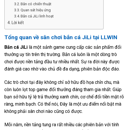
Bắn có chiến thuật
Quan sát hiệu ứng
Bắn cá JiLi linh hoạt
Lời kết
Tổng quan về sân chơi bắn cá JiLi tại LLWIN
Bắn cá JiLi
là một sảnh game cung cấp các sản phẩm đổi
thưởng uy tín trên thị trường. Bắn cá luôn là một dòng trò
chơi được nền tảng đầu tư nhiều nhất. Sự ra đời này được
đánh giá cao nhờ vào chủ đề đa dạng, phiên bản độc đáo.
Các trò chơi tại đây không chỉ sở hữu đồ họa chỉn chu, mà
còn luôn lọt top game đổi thưởng đáng tham gia nhất. Giúp
bạn sở hữu tỷ lệ trả thưởng xanh chín, cơ chế đổi tiền mặt rõ
ràng, minh bạch. Có thể nói, Đây là một ưu điểm nổi bật mà
không phải sân chơi nào cũng có được.
Mỗi năm, nền tảng tung ra rất nhiều các phiên bản với tính