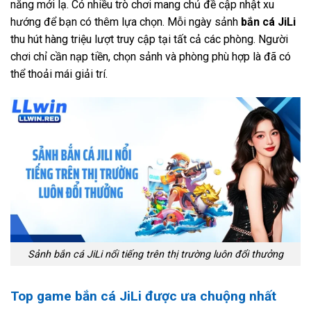
năng mới lạ. Có nhiều trò chơi mang chủ đề cập nhật xu
hướng để bạn có thêm lựa chọn. Mỗi ngày sảnh
bắn cá JiLi
thu hút hàng triệu lượt truy cập tại tất cả các phòng. Người
chơi chỉ cần nạp tiền, chọn sảnh và phòng phù hợp là đã có
thể thoải mái giải trí.
Sảnh bắn cá JiLi nổi tiếng trên thị trường luôn đổi thưởng
Top game bắn cá JiLi được ưa chuộng nhất