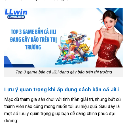
Top 3 game bắn cá JiLi đang gây bão trên thị trường
Lưu ý quan trọng khi áp dụng cách bắn cá JiLi
Mặc dù tham gia sân chơi với tinh thần giải trí, nhưng bất cứ
thành viên nào cũng mong muốn tối ưu hiệu quả. Sau đây là
một số lưu ý quan trọng giúp bạn dễ dàng chinh phục đại
dương: