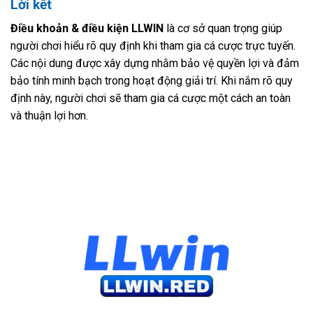
Lời kết
Điều khoản & điều kiện LLWIN
là cơ sở quan trọng giúp
người chơi hiểu rõ quy định khi tham gia cá cược trực tuyến.
Các nội dung được xây dựng nhằm bảo vệ quyền lợi và đảm
bảo tính minh bạch trong hoạt động giải trí. Khi nắm rõ quy
định này, người chơi sẽ tham gia cá cược một cách an toàn
và thuận lợi hơn.