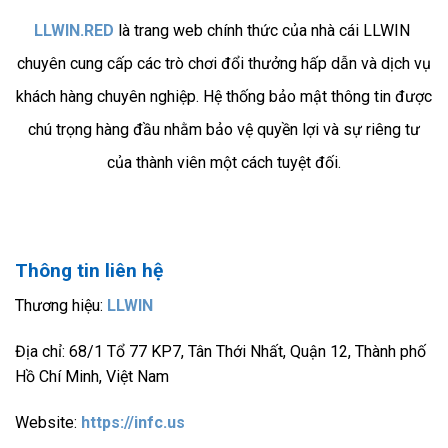
LLWIN.RED
là trang web chính thức của nhà cái LLWIN
chuyên cung cấp các trò chơi đổi thưởng hấp dẫn và dịch vụ
khách hàng chuyên nghiệp. Hệ thống bảo mật thông tin được
chú trọng hàng đầu nhằm bảo vệ quyền lợi và sự riêng tư
của thành viên một cách tuyệt đối.
Thông tin liên hệ
Thương hiệu:
LLWIN
Địa chỉ: 68/1 Tổ 77 KP7, Tân Thới Nhất, Quận 12, Thành phố
Hồ Chí Minh, Việt Nam
Website:
https://infc.us