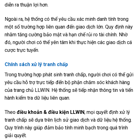
diễn ra thuận lợi hơn.
Ngoài ra, hệ thống có thể yêu cầu xác minh danh tính trong
một số trường hợp liên quan đến giao dịch lớn. Quy định này
nhằm tăng cường bảo mật và hạn chế rủi ro tài chính. Nhờ
đó, người chơi có thể yên tâm khi thực hiện các giao dịch cá
cược trực tuyến.
Chính sách xử lý tranh chấp
Trong trường hợp phát sinh tranh chấp, người chơi có thể gửi
yêu cầu hỗ trợ trực tiếp đến bộ phận chăm sóc khách hàng
của trang chủ LLWIN. Hệ thống sẽ tiếp nhận thông tin và tiến
hành kiểm tra dữ liệu liên quan.
Theo
điều khoản & điều kiện LLWIN
, mọi quyết định xử lý
tranh chấp sẽ dựa trên lịch sử giao dịch và dữ liệu hệ thống.
Quy trình này giúp đảm bảo tính minh bạch trong quá trình
giải quyết.