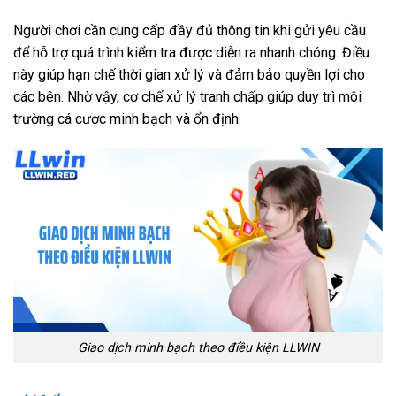
Người chơi cần cung cấp đầy đủ thông tin khi gửi yêu cầu
để hỗ trợ quá trình kiểm tra được diễn ra nhanh chóng. Điều
này giúp hạn chế thời gian xử lý và đảm bảo quyền lợi cho
các bên. Nhờ vậy, cơ chế xử lý tranh chấp giúp duy trì môi
trường cá cược minh bạch và ổn định.
Giao dịch minh bạch theo điều kiện LLWIN