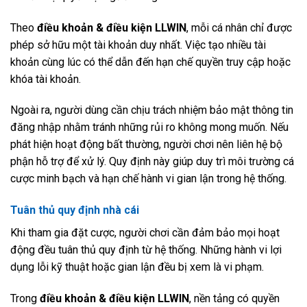
Theo
điều khoản & điều kiện LLWIN
, mỗi cá nhân chỉ được
phép sở hữu một tài khoản duy nhất. Việc tạo nhiều tài
khoản cùng lúc có thể dẫn đến hạn chế quyền truy cập hoặc
khóa tài khoản.
Ngoài ra, người dùng cần chịu trách nhiệm bảo mật thông tin
đăng nhập nhằm tránh những rủi ro không mong muốn. Nếu
phát hiện hoạt động bất thường, người chơi nên liên hệ bộ
phận hỗ trợ để xử lý. Quy định này giúp duy trì môi trường cá
cược minh bạch và hạn chế hành vi gian lận trong hệ thống.
Tuân thủ quy định nhà cái
Khi tham gia đặt cược, người chơi cần đảm bảo mọi hoạt
động đều tuân thủ quy định từ hệ thống. Những hành vi lợi
dụng lỗi kỹ thuật hoặc gian lận đều bị xem là vi phạm.
Trong
điều khoản & điều kiện LLWIN
, nền tảng có quyền