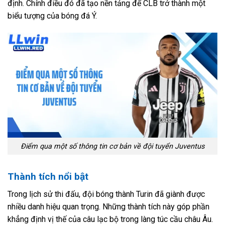
định. Chính điều đó đã tạo nền tảng để CLB trở thành một
biểu tượng của bóng đá Ý.
Điểm qua một số thông tin cơ bản về đội tuyển Juventus
Thành tích nổi bật
Trong lịch sử thi đấu, đội bóng thành Turin đã giành được
nhiều danh hiệu quan trọng. Những thành tích này góp phần
khẳng định vị thế của câu lạc bộ trong làng túc cầu châu Âu.