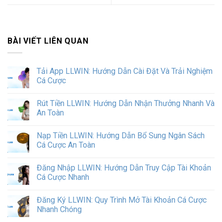
BÀI VIẾT LIÊN QUAN
Tải App LLWIN: Hướng Dẫn Cài Đặt Và Trải Nghiệm
Cá Cược
Rút Tiền LLWIN: Hướng Dẫn Nhận Thưởng Nhanh Và
An Toàn
Nạp Tiền LLWIN: Hướng Dẫn Bổ Sung Ngân Sách
Cá Cược An Toàn
Đăng Nhập LLWIN: Hướng Dẫn Truy Cập Tài Khoản
Cá Cược Nhanh
Đăng Ký LLWIN: Quy Trình Mở Tài Khoản Cá Cược
Nhanh Chóng