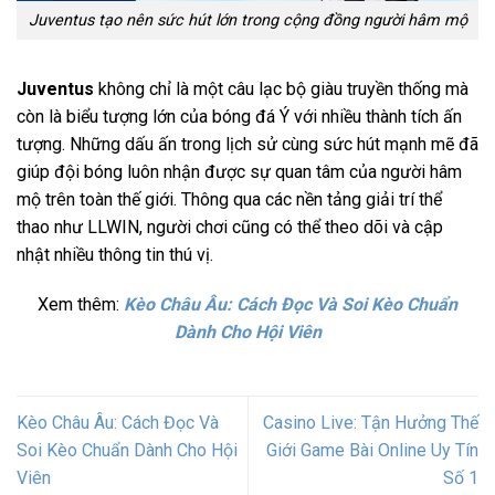
Juventus tạo nên sức hút lớn trong cộng đồng người hâm mộ
Juventus
không chỉ là một câu lạc bộ giàu truyền thống mà
còn là biểu tượng lớn của bóng đá Ý với nhiều thành tích ấn
tượng. Những dấu ấn trong lịch sử cùng sức hút mạnh mẽ đã
giúp đội bóng luôn nhận được sự quan tâm của người hâm
mộ trên toàn thế giới. Thông qua các nền tảng giải trí thể
thao như LLWIN, người chơi cũng có thể theo dõi và cập
nhật nhiều thông tin thú vị.
Xem thêm:
Kèo Châu Âu: Cách Đọc Và Soi Kèo Chuẩn
Dành Cho Hội Viên
Kèo Châu Âu: Cách Đọc Và
Casino Live: Tận Hưởng Thế
Soi Kèo Chuẩn Dành Cho Hội
Giới Game Bài Online Uy Tín
Viên
Số 1