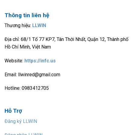
Thông tin liên hệ
Thương hiệu:
LLWIN
Địa chỉ: 68/1 Tổ 77 KP7, Tân Thới Nhất, Quận 12, Thành phố
Hồ Chí Minh, Việt Nam
Website:
https://infc.us
Email:
llwinred@gmail.com
Hotline:
0983412705
Hỗ Trợ
Đăng ký LLWIN