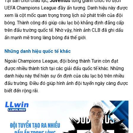
Tại sân chơi châu lục,
Juventus
từng giành chức vô địch
UEFA Champions League đầy ấn tượng. Danh hiệu này được
xem là cột mốc quan trọng trong lịch sử phát triển của đội
bóng. Thành công đó giúp câu lạc bộ khẳng định đẳng cấp
trên đấu trường quốc tế. Nhờ vậy, hình ảnh CLB đã ghi dấu
ấn mạnh mẽ trong làng bóng đá thế giới.
Những danh hiệu quốc tế khác
Ngoài Champions League, đội bóng thành Turin còn đạt
được nhiều thành tích tại các giải đấu quốc tế khác. Những
danh hiệu này thể hiện sự ổn định của câu lạc bộ trên nhiều
đấu trường. Điều đó giúp hình ảnh đội tuyển ngày càng được
biết đến rộng rãi.