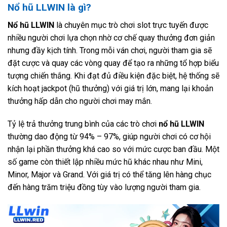
Nổ hũ LLWIN là gì?
Nổ hũ LLWIN
là chuyên mục trò chơi slot trực tuyến được
nhiều người chơi lựa chọn nhờ cơ chế quay thưởng đơn giản
nhưng đầy kịch tính. Trong mỗi ván chơi, người tham gia sẽ
đặt cược và quay các vòng quay để tạo ra những tổ hợp biểu
tượng chiến thắng. Khi đạt đủ điều kiện đặc biệt, hệ thống sẽ
kích hoạt jackpot (hũ thưởng) với giá trị lớn, mang lại khoản
thưởng hấp dẫn cho người chơi may mắn.
Tỷ lệ trả thưởng trung bình của các trò chơi
nổ hũ LLWIN
thường dao động từ 94% – 97%, giúp người chơi có cơ hội
nhận lại phần thưởng khá cao so với mức cược ban đầu. Một
số game còn thiết lập nhiều mức hũ khác nhau như Mini,
Minor, Major và Grand. Với giá trị có thể tăng lên hàng chục
đến hàng trăm triệu đồng tùy vào lượng người tham gia.