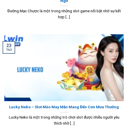
Ngờ
Đường Mạc Chược là một trong những slot game nổi bật nhờ sự kết
hợp [...]
23
Th3
Lucky Neko – Slot Mèo May Mắn Mang Đến Cơn Mưa Thưởng
Lucky Neko là một trong những trò chơi slot được nhiều người yêu
thích nhờ [...]