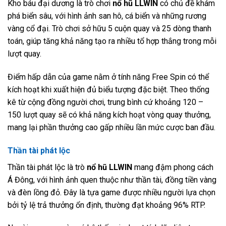
Kho báu đại dương là trò chơi
nổ hũ LLWIN
có chủ đề khám
phá biển sâu, với hình ảnh san hô, cá biển và những rương
vàng cổ đại. Trò chơi sở hữu 5 cuộn quay và 25 dòng thanh
toán, giúp tăng khả năng tạo ra nhiều tổ hợp thắng trong mỗi
lượt quay.
Điểm hấp dẫn của game nằm ở tính năng Free Spin có thể
kích hoạt khi xuất hiện đủ biểu tượng đặc biệt. Theo thống
kê từ cộng đồng người chơi, trung bình cứ khoảng 120 –
150 lượt quay sẽ có khả năng kích hoạt vòng quay thưởng,
mang lại phần thưởng cao gấp nhiều lần mức cược ban đầu.
Thần tài phát lộc
Thần tài phát lộc là trò
nổ hũ LLWIN
mang đậm phong cách
Á Đông, với hình ảnh quen thuộc như thần tài, đồng tiền vàng
và đèn lồng đỏ. Đây là tựa game được nhiều người lựa chọn
bởi tỷ lệ trả thưởng ổn định, thường đạt khoảng 96% RTP.