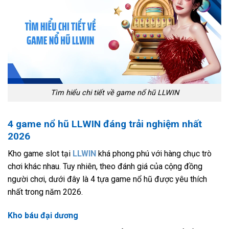
Tìm hiểu chi tiết về game nổ hũ LLWIN
4 game nổ hũ LLWIN đáng trải nghiệm nhất
2026
Kho game slot tại
LLWIN
khá phong phú với hàng chục trò
chơi khác nhau. Tuy nhiên, theo đánh giá của cộng đồng
người chơi, dưới đây là 4 tựa game nổ hũ được yêu thích
nhất trong năm 2026.
Kho báu đại dương