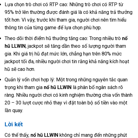
Lựa chọn trò chơi có RTP cao: Những trò chơi có RTP từ
95% trở lên thường được đánh giá là có khả năng trả thưởng
tốt hơn. Vì vậy, trước khi tham gia, người chơi nên tìm hiểu
thông tin của từng game để lựa chọn phù hợp.
Theo dõi thời điểm hũ thưởng tăng cao: Trong nhiều trò
nổ
hũ LLWIN
, jackpot sẽ tăng dần theo số lượng người tham
gia. Khi giá trị hũ đạt mức lớn, chẳng hạn trên 80% mức
jackpot tối đa, nhiều người chơi tin rằng khả năng kích hoạt
hũ sẽ cao hơn.
Quản lý vốn chơi hợp lý: Một trong những nguyên tắc quan
trọng khi tham gia
nổ hũ LLWIN
là phân bổ ngân sách rõ
ràng. Nhiều người chơi có kinh nghiệm thường chia vốn thành
20 – 30 lượt cược nhỏ thay vì đặt toàn bộ số tiền vào một
lần quay.
Lời kết
Có thể thấy,
nổ hũ LLWIN
không chỉ mang đến những phút