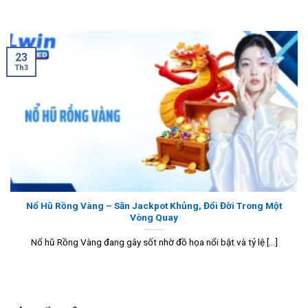
23
Th3
Nổ Hũ Rồng Vàng – Săn Jackpot Khủng, Đổi Đời Trong Một
Vòng Quay
Nổ hũ Rồng Vàng đang gây sốt nhờ đồ họa nổi bật và tỷ lệ [...]