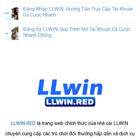
Đăng Nhập LLWIN: Hướng Dẫn Truy Cập Tài Khoản
Cá Cược Nhanh
Đăng Ký LLWIN: Quy Trình Mở Tài Khoản Cá Cược
Nhanh Chóng
LLWIN.RED
là trang web chính thức của nhà cái LLWIN
chuyên cung cấp các trò chơi đổi thưởng hấp dẫn và dịch vụ