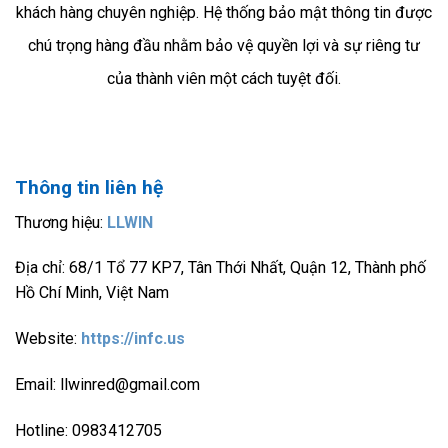
khách hàng chuyên nghiệp. Hệ thống bảo mật thông tin được
chú trọng hàng đầu nhằm bảo vệ quyền lợi và sự riêng tư
của thành viên một cách tuyệt đối.
Thông tin liên hệ
Thương hiệu:
LLWIN
Địa chỉ: 68/1 Tổ 77 KP7, Tân Thới Nhất, Quận 12, Thành phố
Hồ Chí Minh, Việt Nam
Website:
https://infc.us
Email:
llwinred@gmail.com
Hotline:
0983412705