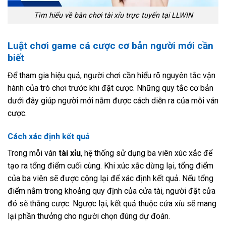
Tìm hiểu về bàn chơi tài xỉu trực tuyến tại LLWIN
Luật chơi game cá cược cơ bản người mới cần
biết
Để tham gia hiệu quả, người chơi cần hiểu rõ nguyên tắc vận
hành của trò chơi trước khi đặt cược. Những quy tắc cơ bản
dưới đây giúp người mới nắm được cách diễn ra của mỗi ván
cược.
Cách xác định kết quả
Trong mỗi ván
tài xỉu
, hệ thống sử dụng ba viên xúc xắc để
tạo ra tổng điểm cuối cùng. Khi xúc xắc dừng lại, tổng điểm
của ba viên sẽ được cộng lại để xác định kết quả. Nếu tổng
điểm nằm trong khoảng quy định của cửa tài, người đặt cửa
đó sẽ thắng cược. Ngược lại, kết quả thuộc cửa xỉu sẽ mang
lại phần thưởng cho người chọn đúng dự đoán.