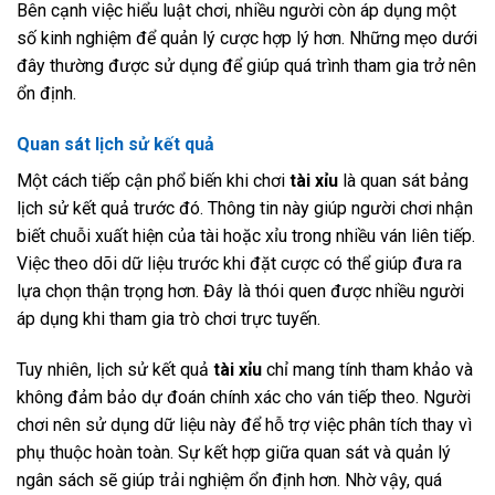
Bên cạnh việc hiểu luật chơi, nhiều người còn áp dụng một
số kinh nghiệm để quản lý cược hợp lý hơn. Những mẹo dưới
đây thường được sử dụng để giúp quá trình tham gia trở nên
ổn định.
Quan sát lịch sử kết quả
Một cách tiếp cận phổ biến khi chơi
tài xỉu
là quan sát bảng
lịch sử kết quả trước đó. Thông tin này giúp người chơi nhận
biết chuỗi xuất hiện của tài hoặc xỉu trong nhiều ván liên tiếp.
Việc theo dõi dữ liệu trước khi đặt cược có thể giúp đưa ra
lựa chọn thận trọng hơn. Đây là thói quen được nhiều người
áp dụng khi tham gia trò chơi trực tuyến.
Tuy nhiên, lịch sử kết quả
tài xỉu
chỉ mang tính tham khảo và
không đảm bảo dự đoán chính xác cho ván tiếp theo. Người
chơi nên sử dụng dữ liệu này để hỗ trợ việc phân tích thay vì
phụ thuộc hoàn toàn. Sự kết hợp giữa quan sát và quản lý
ngân sách sẽ giúp trải nghiệm ổn định hơn. Nhờ vậy, quá