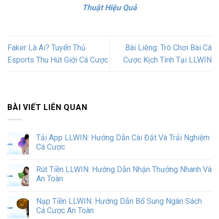
Thuật Hiệu Quả
Faker Là Ai? Tuyển Thủ
Bài Liêng: Trò Chơi Bài Cá
Esports Thu Hút Giới Cá Cược
Cược Kịch Tính Tại LLWIN
BÀI VIẾT LIÊN QUAN
Tải App LLWIN: Hướng Dẫn Cài Đặt Và Trải Nghiệm
Cá Cược
Rút Tiền LLWIN: Hướng Dẫn Nhận Thưởng Nhanh Và
An Toàn
Nạp Tiền LLWIN: Hướng Dẫn Bổ Sung Ngân Sách
Cá Cược An Toàn