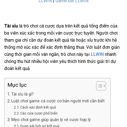
LLWIN
|
Game bài LLWIN
Tài xỉu
là trò chơi cá cược dựa trên kết quả tổng điểm của
ba viên xúc xắc trong mỗi ván cược trực tuyến. Người chơi
tham gia chỉ cần dự đoán kết quả tài hoặc xỉu trước khi hệ
thống mở xúc xắc để xác định thắng thua. Với luật đơn giản
cùng thời gian mỗi ván ngắn, trò chơi này tại
LLWIN
nhanh
chóng thu hút nhiều hội viên yêu thích hình thức giải trí dự
đoán kết quả.
Mục lục
Tài xỉu là gì?
Luật chơi game cá cược cơ bản người mới cần biết
Cách xác định kết quả
Các cửa cược phổ biến
Mẹo chơi game giúp quản lý vé cược hợp lý
Quan sát lịch sử kết quả